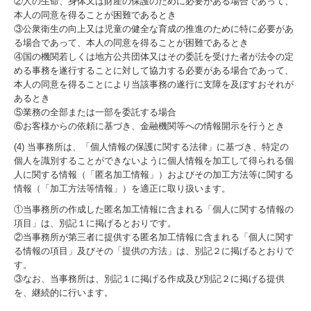
②人の生命、身体又は財産の保護のために必要がある場合であって、
本人の同意を得ることが困難であるとき
③公衆衛生の向上又は児童の健全な育成の推進のために特に必要があ
る場合であって、本人の同意を得ることが困難であるとき
④国の機関若しくは地方公共団体又はその委託を受けた者が法令の定
める事務を遂行することに対して協力する必要がある場合であって、
本人の同意を得ることにより当該事務の遂行に支障を及ぼすおそれが
あるとき
⑤業務の全部または一部を委託する場合
⑥お客様からの依頼に基づき、金融機関等への情報開示を行うとき
(4) 当事務所は、「個人情報の保護に関する法律」に基づき、特定の
個人を識別することができないように個人情報を加工して得られる個
人に関する情報（「匿名加工情報」）およびその加工方法等に関する
情報（「加工方法等情報」）を適正に取り扱います。
①当事務所の作成した匿名加工情報に含まれる「個人に関する情報の
項目」は、別記１に掲げるとおりです。
②当事務所が第三者に提供する匿名加工情報に含まれる「個人に関す
る情報の項目」及びその「提供の方法」は、別記２に掲げるとおりで
す。
③なお、当事務所は、別記１に掲げる作成及び別記２に掲げる提供
を、継続的に行います。