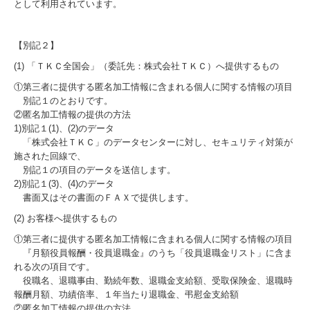
として利用されています。
【別記２】
(1) 「ＴＫＣ全国会」（委託先：株式会社ＴＫＣ）へ提供するもの
①第三者に提供する匿名加工情報に含まれる個人に関する情報の項目
別記１のとおりです。
②匿名加工情報の提供の方法
1)別記１(1)、(2)のデータ
「株式会社ＴＫＣ」のデータセンターに対し、セキュリティ対策が
施された回線で、
別記１の項目のデータを送信します。
2)別記１(3)、(4)のデータ
書面又はその書面のＦＡＸで提供します。
(2) お客様へ提供するもの
①第三者に提供する匿名加工情報に含まれる個人に関する情報の項目
『月額役員報酬・役員退職金』のうち「役員退職金リスト」に含ま
れる次の項目です。
役職名、退職事由、勤続年数、退職金支給額、受取保険金、退職時
報酬月額、功績倍率、１年当たり退職金、弔慰金支給額
②匿名加工情報の提供の方法