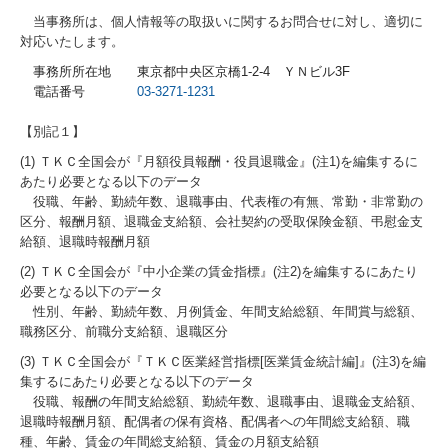
当事務所は、個人情報等の取扱いに関するお問合せに対し、適切に
対応いたします。
事務所所在地 東京都中央区京橋1-2-4 ＹＮビル3F
電話番号
03-3271-1231
【別記１】
(1) ＴＫＣ全国会が『月額役員報酬・役員退職金』(注1)を編集するに
あたり必要となる以下のデータ
役職、年齢、勤続年数、退職事由、代表権の有無、常勤・非常勤の
区分、報酬月額、退職金支給額、会社契約の受取保険金額、弔慰金支
給額、退職時報酬月額
(2) ＴＫＣ全国会が『中小企業の賃金指標』(注2)を編集するにあたり
必要となる以下のデータ
性別、年齢、勤続年数、月例賃金、年間支給総額、年間賞与総額、
職務区分、前職分支給額、退職区分
(3) ＴＫＣ全国会が『ＴＫＣ医業経営指標[医業賃金統計編]』(注3)を編
集するにあたり必要となる以下のデータ
役職、報酬の年間支給総額、勤続年数、退職事由、退職金支給額、
退職時報酬月額、配偶者の保有資格、配偶者への年間総支給額、職
種、年齢、賃金の年間総支給額、賃金の月額支給額