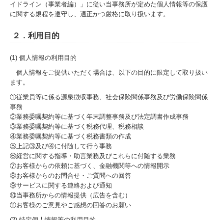
イドライン（事業者編）」に従い当事務所が定めた個人情報等の保護
に関する規程を遵守し、適正かつ厳格に取り扱います。
代表社員のひとこと
２．利用目的
トピックス
(1) 個人情報の利用目的
採用案内
個人情報をご提供いただく場合は、以下の目的に限定して取り扱い
ます。
税務調査事例
①従業員等に係る源泉徴収事務、社会保険関係事務及び労働保険関係
法人税関係
事務
②業務委嘱契約等に基づく年末調整事務及び法定調書作成事務
③業務委嘱契約等に基づく税務代理、税務相談
消費税関係
④業務委嘱契約等に基づく税務書類の作成
⑤上記③及び④に付随して行う事務
源泉所得税関係
⑥経営に関する指導・助言業務及びこれらに付随する業務
⑦お客様からの依頼に基づく、金融機関等への情報開示
アクセス
⑧お客様からのお問合せ・ご質問への回答
⑨サービスに関する連絡および通知
⑩当事務所からの情報提供（広告を含む）
⑪お客様のご意見やご感想の回答のお願い
(2) 特定個人情報等の利用目的