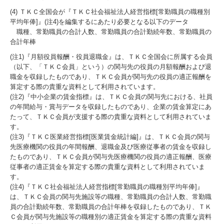
(4) ＴＫＣ全国会が『ＴＫＣ社会福祉法人経営指標[常勤職員の職種別
平均年俸]』(注4)を編集するにあたり必要となる以下のデータ
職種、常勤職員の合計人数、常勤職員の合計勤続年数、常勤職員の
合計年棒
(注1)『月額役員報酬・役員退職金』は、ＴＫＣ全国会に所属する会員
（以下、「ＴＫＣ会員」という）の関与先の役員の月額報酬および退
職金を収録したものであり、ＴＫＣ会員が関与先の役員の適正報酬を
算定する際の貴重な資料として利用されています。
(注2)『中小企業の賃金指標』は、ＴＫＣ会員の関与先における、社員
の年間給与・賞与データを収録したものであり、企業の賃金算定にあ
たって、ＴＫＣ会員が支援する際の貴重な資料として利用されていま
す。
(注3)『ＴＫＣ医業経営指標[医業賃金統計編]』は、ＴＫＣ会員の関与
先医療機関の役員の年間報酬、退職金及び医療従事者の賃金を収録し
たものであり、ＴＫＣ会員が関与先医療機関の役員の適正報酬、医療
従事者の適正賃金を算定する際の貴重な資料として利用されていま
す。
(注4)『ＴＫＣ社会福祉法人経営指標[常勤職員の職種別平均年俸]』
は、ＴＫＣ会員の関与先施設等の職種、常勤職員の合計人数、常勤職
員の合計勤続年数、常勤職員の合計年棒を収録したものであり、ＴＫ
Ｃ会員が関与先施設等の職種別の適正賃金を算定する際の貴重な資料